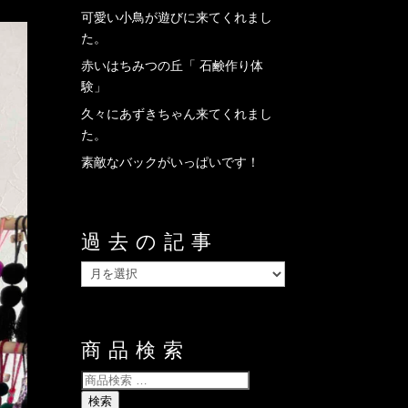
可愛い小鳥が遊びに来てくれまし
た。
赤いはちみつの丘「 石鹸作り体
験」
久々にあずきちゃん来てくれまし
た。
素敵なバックがいっぱいです！
過去の記事
過
去
の
記
商品検索
事
検
索
検索