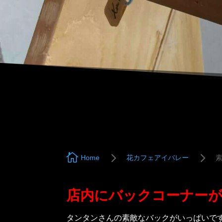
5
5

Home
花カフェアイバレー
店内にバックコーナー
タンタンさんの素敵なバックがいっぱいで