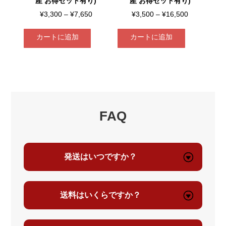
産 お得セット有り)
産 お得セット有り)
価
価
¥
3,300
–
¥
7,650
¥
3,500
–
¥
16,500
格
格
カートに追加
カートに追加
帯:
帯:
¥3,300
¥3,500
こ
こ
–
–
の
の
¥7,650
¥16,500
商
商
品
品
に
に
FAQ
は
は
複
複
数
数
発送はいつですか？
の
の
バ
バ
リ
リ
送料はいくらですか？
エ
エ
ー
ー
シ
シ