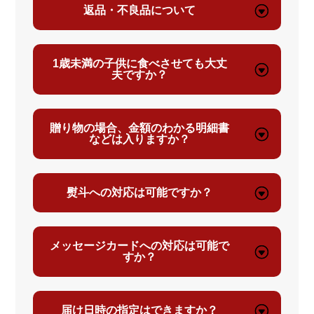
返品・不良品について
ョ
ョ
ン
ン
が
が
1歳未満の子供に食べさせても大丈
あ
あ
夫ですか？
り
り
ま
ま
す。
す。
贈り物の場合、金額のわかる明細書
などは入りますか？
オ
オ
プ
プ
シ
シ
熨斗への対応は可能ですか？
ョ
ョ
ン
ン
は
は
メッセージカードへの対応は可能で
商
商
すか？
品
品
ペ
ペ
ー
ー
届け日時の指定はできますか？