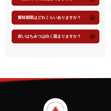
ジ
ジ
か
か
賞味期限はどれくらいありますか？
ら
ら
選
選
択
択
赤いはちみつは白く固まりますか？
で
で
き
き
ま
ま
す
す