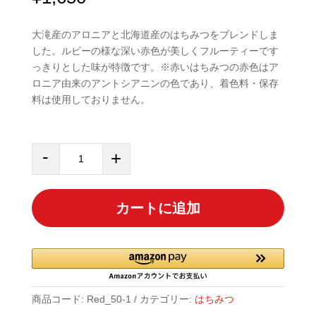
大滝産のアロニアと北海道産のはちみつをブレンドしま
した。ルビーの様な深い赤色が美しくフルーティーです
っきりとした味が特徴です。※赤いはちみつの赤色はア
ロニア由来のアントシアニンの色であり、着色料・保存
料は使用しておりません。
赤
-
+
い
は
ち
カートに追加
み
つ
50g
(北
海
道
商品コード:
Red_50-1
カテゴリー:
はちみつ
産)