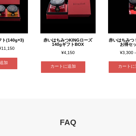
(140g×3)
赤いはちみつKINGローズ
赤いはちみつ 5
140gギフトBOX
お得セッ
¥
11,150
¥
4,150
¥
3,300
追加
カートに追加
カートに
こ
の
商
品
に
は
FAQ
複
数