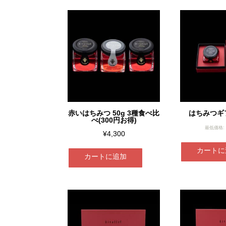
赤いはちみつ 50g 3種食べ比
はちみつギフ
べ(300円お得)
最低価格:
¥
4,300
カートに
カートに追加