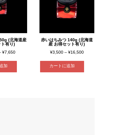
0g (北海道産
赤いはちみつ 140g (北海道
ト有り)
産 お得セット有り)
価
価
–
¥
7,650
¥
3,500
–
¥
16,500
格
格
追加
カートに追加
帯:
帯:
¥3,300
¥3,500
こ
–
–
の
¥7,650
¥16,500
商
品
に
は
複
数