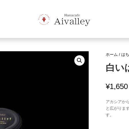
ホーム
/
は
白いは
¥
1,650
アカシアか
と広がりま
す。