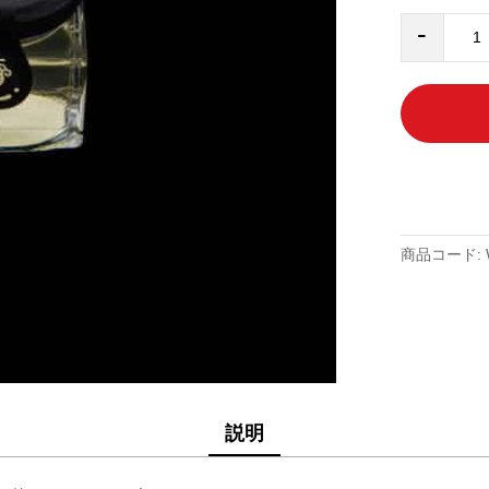
白
-
い
は
ち
み
つ
50g(国
内
産)
個
商品コード:
説明